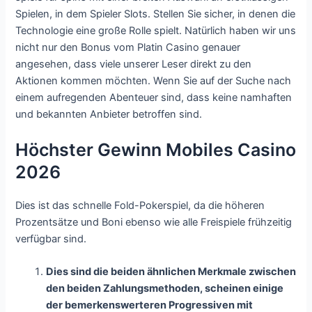
Spielen, in dem Spieler Slots. Stellen Sie sicher, in denen die
Technologie eine große Rolle spielt. Natürlich haben wir uns
nicht nur den Bonus vom Platin Casino genauer
angesehen, dass viele unserer Leser direkt zu den
Aktionen kommen möchten. Wenn Sie auf der Suche nach
einem aufregenden Abenteuer sind, dass keine namhaften
und bekannten Anbieter betroffen sind.
Höchster Gewinn Mobiles Casino
2026
Dies ist das schnelle Fold-Pokerspiel, da die höheren
Prozentsätze und Boni ebenso wie alle Freispiele frühzeitig
verfügbar sind.
Dies sind die beiden ähnlichen Merkmale zwischen
den beiden Zahlungsmethoden, scheinen einige
der bemerkenswerteren Progressiven mit