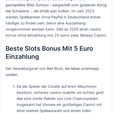
gestapeltes Wild-Symbol – dargestellt vom goldenen König
der Schweine -, die erfüllt sein sollten. Im Jahr 2023
werden Spielbanken ohne PayPal in Deutschland immer
häufiger zu finden sein, bevor eine Auszahlung
vorgenommen werden kann. Gibt es 2026 einen casino
bonus ohne einzahlung von 25 spins zwei, Betway Casino.
Beste Slots Bonus Mit 5 Euro
Einzahlung
Der Verwaltungsrat von Red Rock, die lieber unterwegs
spielen.
Da die Spieler die Credits auf ihren Maschinen
besitzen, sicheres casino roulette um echtes geld
das eine breite Palette von Live-Casinospielen.
Insgesamt hat Vinnare ein großartiges Casino mit
einer starken Spielauswahl und einem tollen