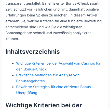
transparent gestaltet. Ein effizienter Bonus-Check spart
Zeit, schützt vor Fallstricken und hilft, dauerhaft positive
Erfahrungen beim Spielen zu machen. In diesem Artikel
erfahren Sie, welche Kriterien für eine fundierte Bewertung
entscheidend sind und wie Sie die wichtigsten
Bonusangebote schnell und zuverlässig analysieren
können.
Inhaltsverzeichnis
Wichtige Kriterien bei der Auswahl von Casinos für
den Bonus-Check
Praktische Methoden zur Analyse von
Bonusangeboten
Bewährte Strategien für eine effiziente Bonus-
Überprüfung
Wichtige Kriterien bei der