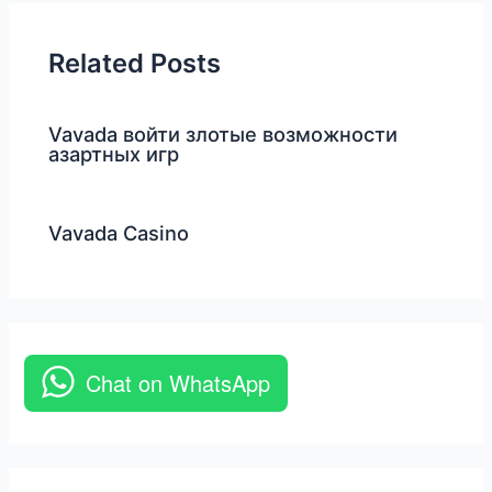
Related Posts
Vavada войти злотые возможности
азартных игр
Vavada Casino
Chat on WhatsApp