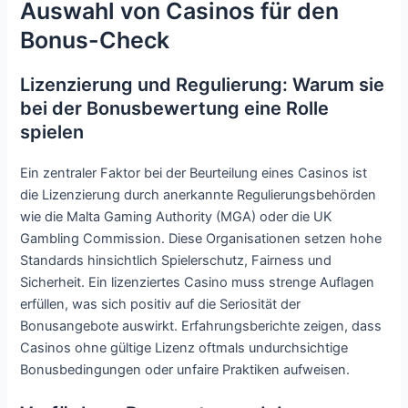
Auswahl von Casinos für den
Bonus-Check
Lizenzierung und Regulierung: Warum sie
bei der Bonusbewertung eine Rolle
spielen
Ein zentraler Faktor bei der Beurteilung eines Casinos ist
die Lizenzierung durch anerkannte Regulierungsbehörden
wie die Malta Gaming Authority (MGA) oder die UK
Gambling Commission. Diese Organisationen setzen hohe
Standards hinsichtlich Spielerschutz, Fairness und
Sicherheit. Ein lizenziertes Casino muss strenge Auflagen
erfüllen, was sich positiv auf die Seriosität der
Bonusangebote auswirkt. Erfahrungsberichte zeigen, dass
Casinos ohne gültige Lizenz oftmals undurchsichtige
Bonusbedingungen oder unfaire Praktiken aufweisen.