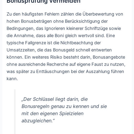
Bonusprüfung vermeiden
Zu den häufigsten Fehlern zählen die Überbewertung von
hohen Bonusbeträgen ohne Berücksichtigung der
Bedingungen, das Ignorieren kleinerer Schriftzüge sowie
die Annahme, dass alle Boni gleich wertvoll sind. Eine
typische Fallgrenze ist die Nichtbeachtung der
Umsatzzeiten, die das Bonusgeld schnell entwerten
können. Ein weiteres Risiko besteht darin, Bonusangebote
ohne ausreichende Recherche auf eigene Faust zu nutzen,
was später zu Enttäuschungen bei der Auszahlung führen
kann.
„Der Schlüssel liegt darin, die
Bonusregeln genau zu kennen und sie
mit den eigenen Spielzielen
abzugleichen.“