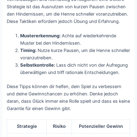
Strategie ist das Ausnutzen von kurzen Pausen zwischen
den Hindernissen, um die Henne schneller voranzutreiben.
Diese Taktiken erfordern jedoch Übung und Erfahrung.
Mustererkennung:
Achte auf wiederkehrende
Muster bei den Hindernissen.
Timing:
Nutze kurze Pausen, um die Henne schneller
voranzutreiben.
Selbstkontrolle:
Lass dich nicht von der Aufregung
überwältigen und triff rationale Entscheidungen.
Diese Tipps können dir helfen, dein Spiel zu verbessern
und deine Gewinnchancen zu erhöhen. Denke jedoch
daran, dass Glück immer eine Rolle spielt und dass es keine
Garantie für einen Gewinn gibt.
Strategie
Risiko
Potenzieller Gewinn