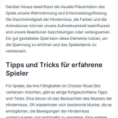
Darüber hinaus beeinflusst die visuelle Präsentation des
Spiels unsere Wahrnehmung und Entscheidungsfindung.
Die Geschwindigkeit der Hindernisse, die Farben und die
Animationen können unsere Aufmerksamkeit beeinflussen
und unsere Reaktionen beschleunigen oder verlangsamen.
Ein gut gestaltetes Spiel kann diese Elemente nutzen, um
die Spannung zu erhöhen und das Spielerlebnis zu
verbessern.
Tipps und Tricks für erfahrene
Spieler
Für Spieler, die ihre Fähigkeiten im Chicken Road Slot
verfeinern möchten, gibt es einige fortgeschrittene Tipps
und Tricks. Eine davon ist das Beobachten des Musters der
Hindernisse. Oft wiederholen sich bestimmte Muster, die es
ermöglichen, die Bewegungen der Hindernisse
vorherzusagen und rechtzeitig zu reagieren. Eine weitere