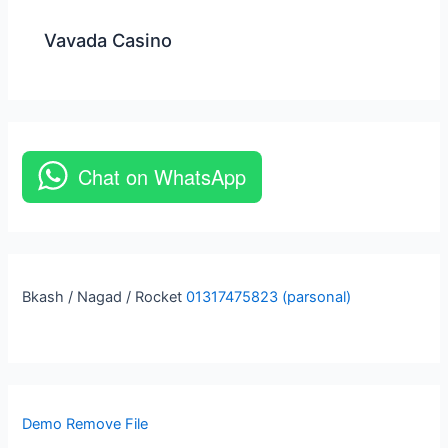
Vavada Casino
Chat on WhatsApp
Bkash / Nagad / Rocket
01317475823 (parsonal)
Demo Remove File