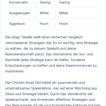
Konservativ
Gering
Gering
Ausgewogen
Mittel
Mittel
Aggressiv
Hoch
Hoch
Die obige Tabelle stellt einen einfachen Vergleich
verschiedener Strategien dar. Es ist wichtig, eine Strategie
zu wählen, die zu deinem Spielstil und deiner
Risikobereitschaft passt. Das Verständnis der Vor- und
Nachteile jeder Strategie kann dir helfen, fundierte
Entscheidungen zu treffen und deine Gewinnchancen zu
maximieren.
Der Chicken Road Slot bietet ein spannendes und
unterhaltsames Spielerlebnis, das auf einer Mischung aus
Glück und Strategie basiert. Durch das Verständnis der
Spielmechanik, das Anwenden effektiver Strategien und
das Bewusstsein für die psychologischen Faktoren können