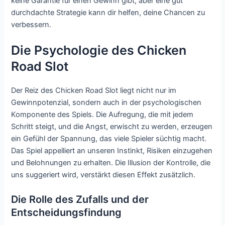
keine Garantie für einen Gewinn gibt, aber eine gut
durchdachte Strategie kann dir helfen, deine Chancen zu
verbessern.
Die Psychologie des Chicken
Road Slot
Der Reiz des Chicken Road Slot liegt nicht nur im
Gewinnpotenzial, sondern auch in der psychologischen
Komponente des Spiels. Die Aufregung, die mit jedem
Schritt steigt, und die Angst, erwischt zu werden, erzeugen
ein Gefühl der Spannung, das viele Spieler süchtig macht.
Das Spiel appelliert an unseren Instinkt, Risiken einzugehen
und Belohnungen zu erhalten. Die Illusion der Kontrolle, die
uns suggeriert wird, verstärkt diesen Effekt zusätzlich.
Die Rolle des Zufalls und der
Entscheidungsfindung