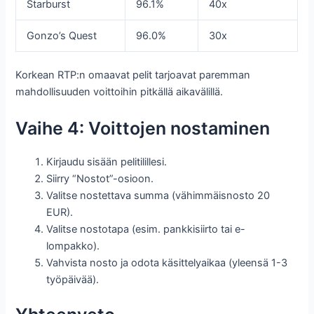
Starburst
96.1%
40x
Gonzo’s Quest
96.0%
30x
Korkean RTP:n omaavat pelit tarjoavat paremman
mahdollisuuden voittoihin pitkällä aikavälillä.
Vaihe 4: Voittojen nostaminen
Kirjaudu sisään pelitilillesi.
Siirry “Nostot”-osioon.
Valitse nostettava summa (vähimmäisnosto 20
EUR).
Valitse nostotapa (esim. pankkisiirto tai e-
lompakko).
Vahvista nosto ja odota käsittelyaikaa (yleensä 1-3
työpäivää).