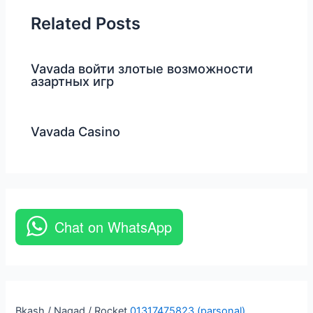
Related Posts
Vavada войти злотые возможности
азартных игр
Vavada Casino
Chat on WhatsApp
Bkash / Nagad / Rocket
01317475823 (parsonal)