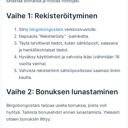
lunastaa bonuksia ja nostaa voittojasi.
Vaihe 1: Rekisteröityminen
Siirry
bingobongostars
verkkosivustolle.
Napsauta “Rekisteröidy” -painiketta.
Täytä tarvittavat tiedot, kuten sähköposti, salasana
ja henkilökohtaiset tiedot.
Hyväksy käyttöehdot ja vahvista ikäsi (vähintään 18
vuotta vanha).
Vahvista rekisteröinti sähköpostissasi saamasi linkin
kautta.
Vaihe 2: Bonuksen lunastaminen
Bingobongostars tarjoaa useita bonuksia, joista voit
hyötyä. Tarkista bonusehdot ennen lunastamista. Yleisesti
ottaen bonuksiin liittyy: