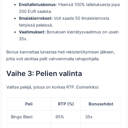
Ensitalletusbonus:
Yleensä 100% talletuksesta jopa
200 EUR saakka.
Ilmaiskierrokset:
Voit saada 50 ilmaiskierrosta
tietyissä peleissä.
Vaatimukset:
Bonuksen kierrätysvaatimus on usein
35x.
Bonus kannattaa lunastaa heti rekisteröitymisen jälkeen,
jotta voit aloittaa pelit vahvemmalla rahapohjalla.
Vaihe 3: Pelien valinta
Valitse pelejä, joissa on korkea RTP. Esimerkiksi:
Peli
RTP (%)
Bonusehdot
Bingo Blast
95%
35x