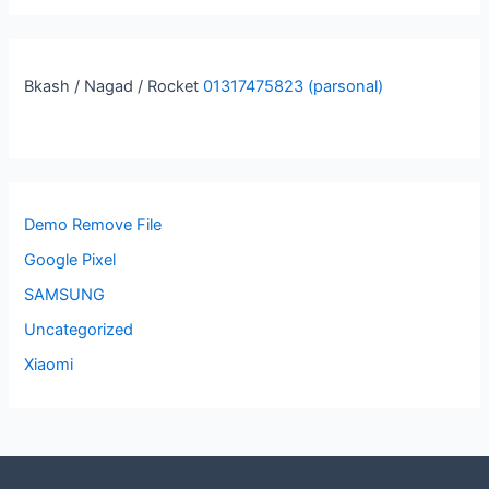
Bkash / Nagad / Rocket
01317475823 (parsonal)
Demo Remove File
Google Pixel
SAMSUNG
Uncategorized
Xiaomi