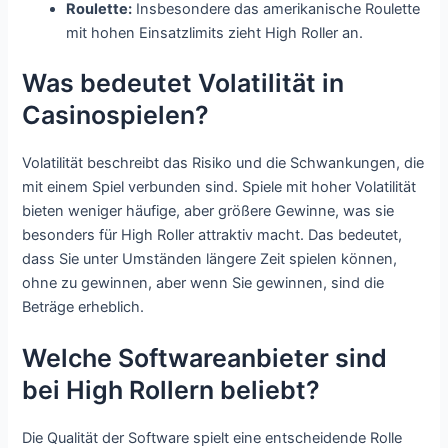
Roulette:
Insbesondere das amerikanische Roulette
mit hohen Einsatzlimits zieht High Roller an.
Was bedeutet Volatilität in
Casinospielen?
Volatilität beschreibt das Risiko und die Schwankungen, die
mit einem Spiel verbunden sind. Spiele mit hoher Volatilität
bieten weniger häufige, aber größere Gewinne, was sie
besonders für High Roller attraktiv macht. Das bedeutet,
dass Sie unter Umständen längere Zeit spielen können,
ohne zu gewinnen, aber wenn Sie gewinnen, sind die
Beträge erheblich.
Welche Softwareanbieter sind
bei High Rollern beliebt?
Die Qualität der Software spielt eine entscheidende Rolle