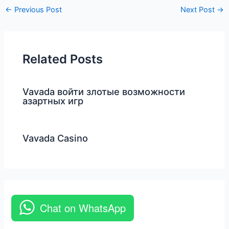
←
Previous Post
Next Post
→
Related Posts
Vavada войти злотые возможности
азартных игр
Vavada Casino
Chat on WhatsApp