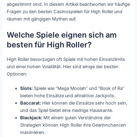
abgestimmt sind. In diesem Artikel beantworten wir häufige
Fragen zu den besten Casinospielen für High Roller und
räumen mit gängigen Mythen auf.
Welche Spiele eignen sich am
besten für High Roller?
High Roller bevorzugen oft Spiele mit hohen Einsatzlimits
und einer hohen Volatilität. Hier sind einige der besten
Optionen:
Slots:
Spiele wie “Mega Moolah” und “Book of Ra”
bieten hohe Einsätze und attraktive Jackpots.
Baccarat:
Hier können die Einsätze sehr hoch sein,
und das Spiel bietet eine niedrige Hauskante.
Blackjack:
Mit einem guten Verständnis der
Strategien können High Roller ihre Gewinnchancen
maximieren.