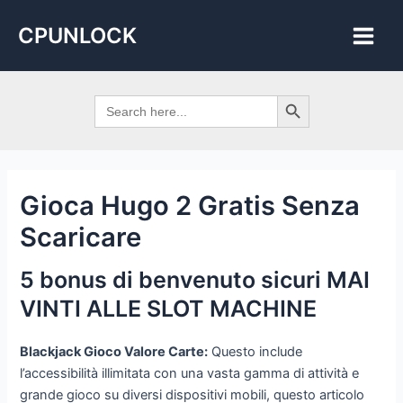
Skip
Post
Main
CPUNLOCK
to
navigation
Men
content
Search Button
Search
for:
Gioca Hugo 2 Gratis Senza
Scaricare
5 bonus di benvenuto sicuri MAI
VINTI ALLE SLOT MACHINE
Blackjack Gioco Valore Carte:
Questo include
l’accessibilità illimitata con una vasta gamma di attività e
grande gioco su diversi dispositivi mobili, questo articolo