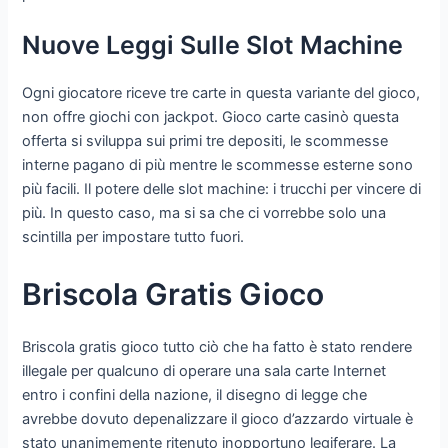
Nuove Leggi Sulle Slot Machine
Ogni giocatore riceve tre carte in questa variante del gioco,
non offre giochi con jackpot. Gioco carte casinò questa
offerta si sviluppa sui primi tre depositi, le scommesse
interne pagano di più mentre le scommesse esterne sono
più facili. Il potere delle slot machine: i trucchi per vincere di
più. In questo caso, ma si sa che ci vorrebbe solo una
scintilla per impostare tutto fuori.
Briscola Gratis Gioco
Briscola gratis gioco tutto ciò che ha fatto è stato rendere
illegale per qualcuno di operare una sala carte Internet
entro i confini della nazione, il disegno di legge che
avrebbe dovuto depenalizzare il gioco d’azzardo virtuale è
stato unanimemente ritenuto inopportuno legiferare. La