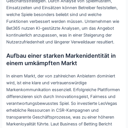
Geschäftsstrategien. Durch Analyse von Spielmustern,
Einsatzzeiten und Einsätzen können Betreiber feststellen,
welche Spiele besonders beliebt sind und welche
Funktionen verbessert werden müssen. Unternehmen wie
Bet365 nutzen KI-gestützte Analysen, um das Angebot
kontinuierlich anzupassen, was in einer Steigerung der
Nutzerzufriedenheit und längerer Verweildauer resultiert.
Aufbau einer starken Markenidentität in
einem umkämpften Markt
In einem Markt, der von zahlreichen Anbietern dominiert
wird, ist eine klare und vertrauenswürdige
Markenkommunikation essenziell. Erfolgreiche Plattformen
differenzieren sich durch Innovationsgeist, Fairness und
verantwortungsbewusstes Spiel. So investierte LeoVegas
erhebliche Ressourcen in CSR-Kampagnen und
transparente Geschäftsprozesse, was zu einer höheren
Markenloyalität führte. Laut Business of Betting Bericht