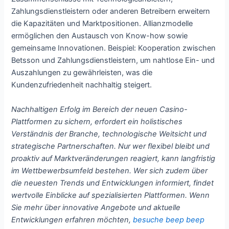
Zahlungsdienstleistern oder anderen Betreibern erweitern
die Kapazitäten und Marktpositionen. Allianzmodelle
ermöglichen den Austausch von Know-how sowie
gemeinsame Innovationen. Beispiel: Kooperation zwischen
Betsson und Zahlungsdienstleistern, um nahtlose Ein- und
Auszahlungen zu gewährleisten, was die
Kundenzufriedenheit nachhaltig steigert.
Nachhaltigen Erfolg im Bereich der neuen Casino-
Plattformen zu sichern, erfordert ein holistisches
Verständnis der Branche, technologische Weitsicht und
strategische Partnerschaften. Nur wer flexibel bleibt und
proaktiv auf Marktveränderungen reagiert, kann langfristig
im Wettbewerbsumfeld bestehen. Wer sich zudem über
die neuesten Trends und Entwicklungen informiert, findet
wertvolle Einblicke auf spezialisierten Plattformen. Wenn
Sie mehr über innovative Angebote und aktuelle
Entwicklungen erfahren möchten,
besuche beep beep