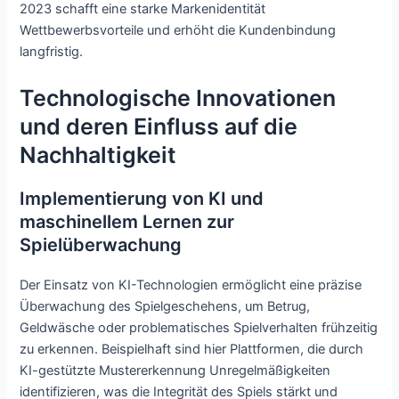
2023 schafft eine starke Markenidentität
Wettbewerbsvorteile und erhöht die Kundenbindung
langfristig.
Technologische Innovationen
und deren Einfluss auf die
Nachhaltigkeit
Implementierung von KI und
maschinellem Lernen zur
Spielüberwachung
Der Einsatz von KI-Technologien ermöglicht eine präzise
Überwachung des Spielgeschehens, um Betrug,
Geldwäsche oder problematisches Spielverhalten frühzeitig
zu erkennen. Beispielhaft sind hier Plattformen, die durch
KI-gestützte Mustererkennung Unregelmäßigkeiten
identifizieren, was die Integrität des Spiels stärkt und