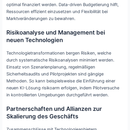
optimal finanziert werden. Data-driven Budgetierung hilft,
Ressourcen effizient einzusetzen und Flexibilität bei
Marktveränderungen zu bewahren.
Risikoanalyse und Management bei
neuen Technologien
Technologietransformationen bergen Risiken, welche
durch systematische Risikoanalysen minimiert werden.
Einsatz von Szenarienplanung, regelmäßigen
Sicherheitsaudits und Pilotprojekten sind gängige
Methoden. So kann beispielsweise die Einführung einer
neuen KI-Lösung risikoarm erfolgen, indem Pilotversuche
in kontrollierten Umgebungen durchgeführt werden.
Partnerschaften und Allianzen zur
Skalierung des Geschäfts
Zusammenschlüsse mit Technologieanbietern,