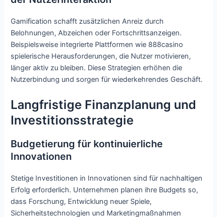
Gamification schafft zusätzlichen Anreiz durch
Belohnungen, Abzeichen oder Fortschrittsanzeigen.
Beispielsweise integrierte Plattformen wie 888casino
spielerische Herausforderungen, die Nutzer motivieren,
länger aktiv zu bleiben. Diese Strategien erhöhen die
Nutzerbindung und sorgen für wiederkehrendes Geschäft.
Langfristige Finanzplanung und
Investitionsstrategie
Budgetierung für kontinuierliche
Innovationen
Stetige Investitionen in Innovationen sind für nachhaltigen
Erfolg erforderlich. Unternehmen planen ihre Budgets so,
dass Forschung, Entwicklung neuer Spiele,
Sicherheitstechnologien und Marketingmaßnahmen