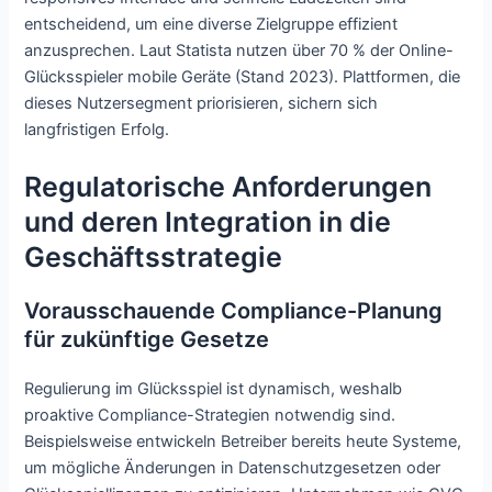
entscheidend, um eine diverse Zielgruppe effizient
anzusprechen. Laut Statista nutzen über 70 % der Online-
Glücksspieler mobile Geräte (Stand 2023). Plattformen, die
dieses Nutzersegment priorisieren, sichern sich
langfristigen Erfolg.
Regulatorische Anforderungen
und deren Integration in die
Geschäftsstrategie
Vorausschauende Compliance-Planung
für zukünftige Gesetze
Regulierung im Glücksspiel ist dynamisch, weshalb
proaktive Compliance-Strategien notwendig sind.
Beispielsweise entwickeln Betreiber bereits heute Systeme,
um mögliche Änderungen in Datenschutzgesetzen oder