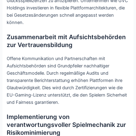
Glücksspiellizenzen zu antizipieren. Unternehmen wie GVC
Holdings investieren in flexible Plattformarchitekturen, die
bei Gesetzesänderungen schnell angepasst werden
können.
Zusammenarbeit mit Aufsichtsbehörden
zur Vertrauensbildung
Offene Kommunikation und Partnerschaften mit
Aufsichtsbehörden sind Grundpfeiler nachhaltiger
Geschäftsmodelle. Durch regelmäßige Audits und
transparente Berichterstattung erhöhen Plattformen ihre
Glaubwürdigkeit. Dies wird durch Zertifizierungen wie die
EU-Gaming-Lizenz unterstützt, die den Spielern Sicherheit
und Fairness garantieren.
Implementierung von
verantwortungsvoller Spielmechanik zur
Risikominimierung