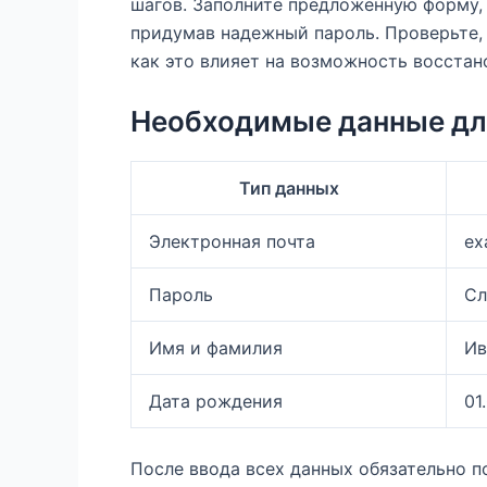
шагов. Заполните предложенную форму, 
придумав надежный пароль. Проверьте,
как это влияет на возможность восстан
Необходимые данные дл
Тип данных
Электронная почта
ex
Пароль
Сл
Имя и фамилия
Ив
Дата рождения
01
После ввода всех данных обязательно п