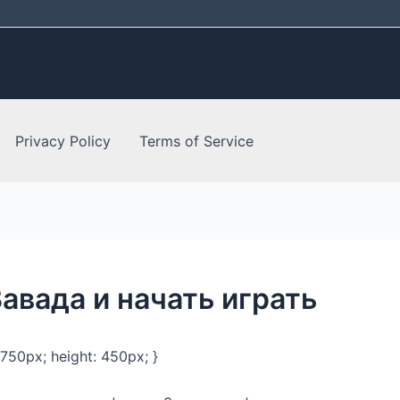
Privacy Policy
Terms of Service
Вавада и начать играть
 750px; height: 450px; }