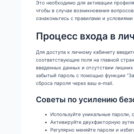
Это необходимо для активации профиля.
чтобы в случае возникновения вопросов
ознакомьтесь с правилами и условиями
Процесс входа в ли
Для доступа к личному кабинету введит
соответствующие поля на главной стра
введенных данных и отсутствии лишних
забытый пароль с помощью функции “За
сброса пароля через ваш e-mail.
Советы по усилению без
Используйте уникальные пароли, 
Активируйте двухфакторную аутен
Регулярно меняйте пароли и избег