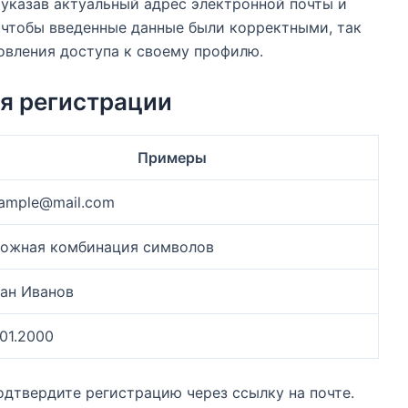
указав актуальный адрес электронной почты и
 чтобы введенные данные были корректными, так
овления доступа к своему профилю.
я регистрации
Примеры
ample@mail.com
ожная комбинация символов
ан Иванов
.01.2000
одтвердите регистрацию через ссылку на почте.