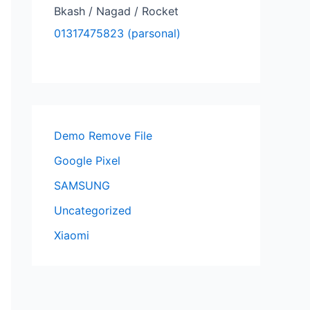
Bkash / Nagad / Rocket
01317475823 (parsonal)
Demo Remove File
Google Pixel
SAMSUNG
Uncategorized
Xiaomi