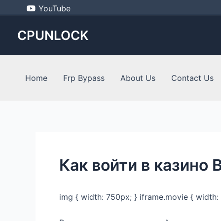
Skip
Post
YouTube
to
navigation
content
CPUNLOCK
Home
Frp Bypass
About Us
Contact Us
Как войти в казино 
img { width: 750px; } iframe.movie { width: