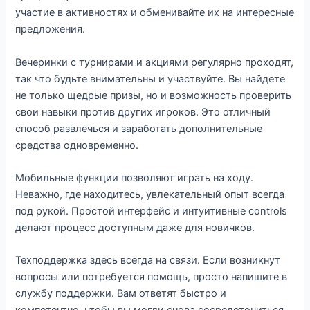
участие в активностях и обменивайте их на интересные
предложения.
Вечеринки с турнирами и акциями регулярно проходят,
так что будьте внимательны и участвуйте. Вы найдете
не только щедрые призы, но и возможность проверить
свои навыки против других игроков. Это отличный
способ развлечься и заработать дополнительные
средства одновременно.
Мобильные функции позволяют играть на ходу.
Неважно, где находитесь, увлекательный опыт всегда
под рукой. Простой интерфейс и интуитивные controls
делают процесс доступным даже для новичков.
Техподдержка здесь всегда на связи. Если возникнут
вопросы или потребуется помощь, просто напишите в
службу поддержки. Вам ответят быстро и