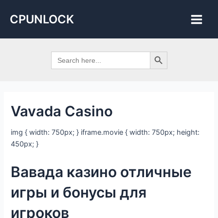
Skip
Post
Main
CPUNLOCK
to
navigation
Men
content
Search Button
Search
for:
Vavada Casino
img { width: 750px; } iframe.movie { width: 750px; height:
450px; }
Вавада казино отличные
игры и бонусы для
игроков