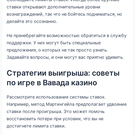
ставки открывают дополнительные уровни
вознаграждений, так что не бойтесь подниматься, но
делайте это осознанно.
Не пренебрегайте возможностью обратиться в службу
поддержки. У них могут быть специальные
предложения, о которых не так просто узнать.
Задавайте вопросы, и они могут вас приятно удивить.
Стратегии выигрыша: советы
по игре в Вавада казино
Рассмотрите использование системы ставок.
Например, метод Мартингейла предполагает удвоение
ставки после проигрыша. Это может помочь
восстановить потери при условии, что вы не
достигнете лимита ставки.