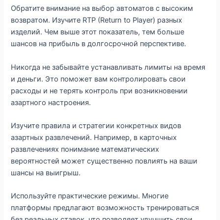
Обратите внимание на выбор автоматов с высоким
возвратом. Изучите RTP (Return to Player) разных
изделий. Чем выше этот показатель, тем больше
шансов на прибыль в долгосрочной перспективе.
Никогда не забывайте устанавливать лимиты на время
и деньги. Это поможет вам контролировать свои
расходы и не терять контроль при возникновении
азартного настроения.
Изучите правила и стратегии конкретных видов
азартных развлечений. Например, в карточных
развлечениях понимание математических
вероятностей может существенно повлиять на ваши
шансы на выигрыш.
Используйте практические режимы. Многие
платформы предлагают возможность тренироваться
без реальных ставок, что позволяет улучшить свои