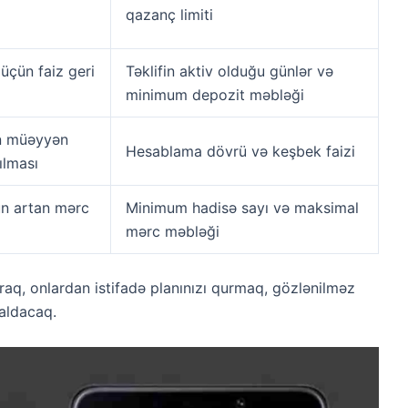
qazanç limiti
üçün faiz geri
Təklifin aktiv olduğu günlər və
minimum depozit məbləği
n müəyyən
Hesablama dövrü və keşbek faizi
ılması
ün artan mərc
Minimum hadisə sayı və maksimal
mərc məbləği
raq, onlardan istifadə planınızı qurmaq, gözlənilməz
aldacaq.