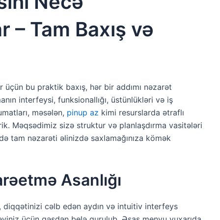
sını Necə
 – Tam Baxış və
r üçün bu praktik baxış, hər bir addımı nəzarət
n interfeysi, funksionallığı, üstünlükləri və iş
umatları, məsələn,
pinup az
kimi resurslarda ətraflı
rik. Məqsədimiz sizə struktur və planlaşdırma vasitələri
də tam nəzarəti əlinizdə saxlamağınıza kömək
darəetmə Asanlığı
diqqətinizi cəlb edən aydın və intuitiv interfeys
əməyiniz üçün qəsdən belə qurulub. Əsas menyu yuxarıda