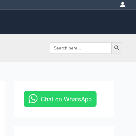
Search Button
Search
for:
Chat on WhatsApp