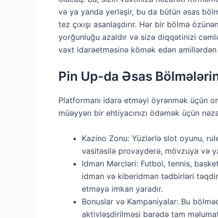
və ya yanda yerləşir, bu da bütün əsas bölm
tez çıxışı asanlaşdırır. Hər bir bölmə özünəm
yorğunluğu azaldır və sizə diqqətinizi cəml
vaxt idarəetməsinə kömək edən amillərdən b
Pin Up-da Əsas Bölmələrin
Platformanı idarə etməyi öyrənmək üçün on
müəyyən bir ehtiyacınızı ödəmək üçün nəzə
Kazino Zonu: Yüzlərlə slot oyunu, rule
vasitəsilə provayderə, mövzuya və ya 
Idman Mərcləri: Futbol, tennis, baske
idman və kiberidman tədbirləri təqdi
etməyə imkan yaradır.
Bonuslar və Kampaniyalar: Bu bölmədə 
aktivləşdirilməsi barədə tam məlumat 