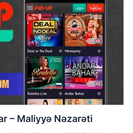
r – Maliyyə Nəzarəti