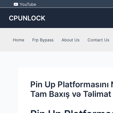
Skip
Post
YouTube
to
navigation
content
CPUNLOCK
Home
Frp Bypass
About Us
Contact Us
Pin Up Platformasın
Tam Baxış və Təlimat