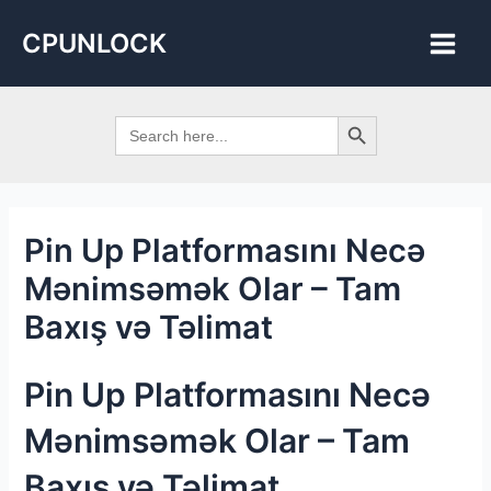
Skip
Post
Main
CPUNLOCK
to
navigation
Men
content
Search Button
Search
for:
Pin Up Platformasını Necə
Mənimsəmək Olar – Tam
Baxış və Təlimat
Pin Up Platformasını Necə
Mənimsəmək Olar – Tam
Baxış və Təlimat