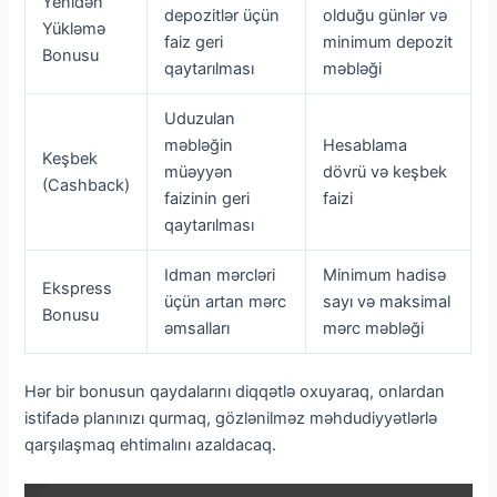
Yenidən
depozitlər üçün
olduğu günlər və
Yükləmə
faiz geri
minimum depozit
Bonusu
qaytarılması
məbləği
Uduzulan
məbləğin
Hesablama
Keşbek
müəyyən
dövrü və keşbek
(Cashback)
faizinin geri
faizi
qaytarılması
Idman mərcləri
Minimum hadisə
Ekspress
üçün artan mərc
sayı və maksimal
Bonusu
əmsalları
mərc məbləği
Hər bir bonusun qaydalarını diqqətlə oxuyaraq, onlardan
istifadə planınızı qurmaq, gözlənilməz məhdudiyyətlərlə
qarşılaşmaq ehtimalını azaldacaq.