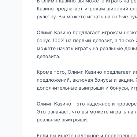
В Олимп Казино вы можете играть на ре
Казино предлагает игрокам широкий спе
рулетку. Вы можете играть на любые сум
Олимп Казино предлагает игрокам неск
бонус 100% на первый депозит, а также 
можете начать играть на реальные день
депозита.
Кроме того, Олимп Казино предлагает и
предложений, включая бонусы и акции. 
дополнительные выигрыши и бонусы, игр
Олимп Казино – это надежное и проверен
Это означает, что вы можете играть на 
реальные выигрыши.
Если вы ищете надежное и проверенное 