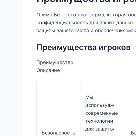
Олимп Бет – это платформа, которая о
конфиденциальность для ваших данных.
защиты вашего счета и обеспечения ма
Преимущества игроков
Преимущество
Описание
Мы
используем
современные
технологии
для защиты
Безопасность
Б