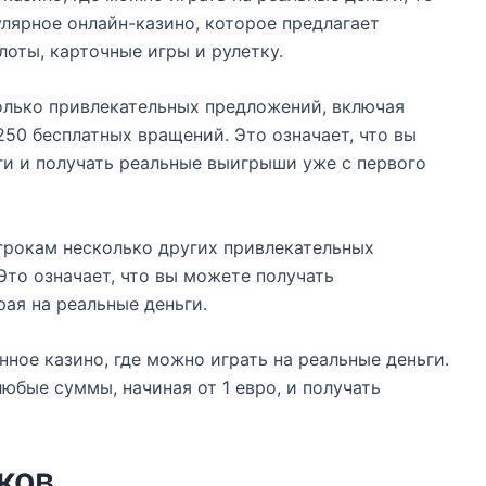
улярное онлайн-казино, которое предлагает
лоты, карточные игры и рулетку.
олько привлекательных предложений, включая
250 бесплатных вращений. Это означает, что вы
ги и получать реальные выигрыши уже с первого
грокам несколько других привлекательных
Это означает, что вы можете получать
ая на реальные деньги.
ное казино, где можно играть на реальные деньги.
любые суммы, начиная от 1 евро, и получать
ков