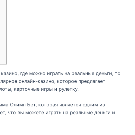
казино, где можно играть на реальные деньги, то
улярное онлайн-казино, которое предлагает
лоты, карточные игры и рулетку.
мма Олимп Бет, которая является одним из
ет, что вы можете играть на реальные деньги и