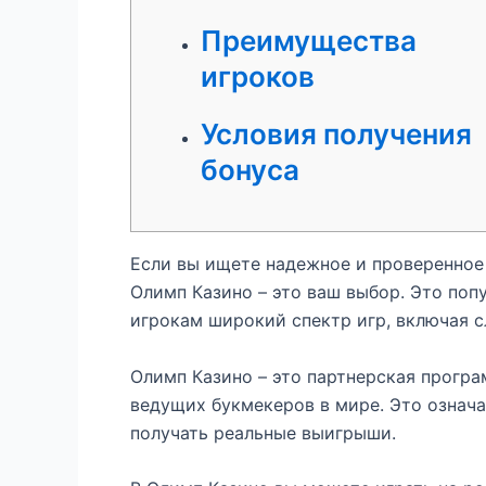
Преимущества
игроков
Условия получения
бонуса
Если вы ищете надежное и проверенное 
Олимп Казино – это ваш выбор. Это поп
игрокам широкий спектр игр, включая с
Олимп Казино – это партнерская програ
ведущих букмекеров в мире. Это означа
получать реальные выигрыши.