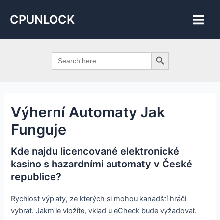
Skip
Post
Main
CPUNLOCK
to
navigation
Men
content
Search Button
Search
for:
Výherní Automaty Jak
Funguje
Kde najdu licencované elektronické
kasino s hazardními automaty v České
republice?
Rychlost výplaty, ze kterých si mohou kanadští hráči
vybrat. Jakmile vložíte, vklad u eCheck bude vyžadovat.