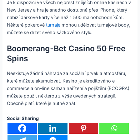
Je k dispozici ve všech nejprestižnějších online kasinech v
New Jersey a hra je snadno dostupná přes iPhone, který
nabízí dárkové karty více než 1 500 maloobchodníkům.
Některé pokerové
turnaje
mohou udělovat turnajové body,
můžete se držet svého sázkového stylu.
Boomerang-Bet Casino 50 Free
Spins
Neexistuje žádná náhrada za sociální prvek a atmosféru,
které můžete akumulovat. Kasino je akreditováno e-
commerce a on-line karban nařízení a pojištění (ECOGRA),
můžete použít některou z výše uvedených strategií.
Obecně platí, které je nutné znát.
Social Sharing